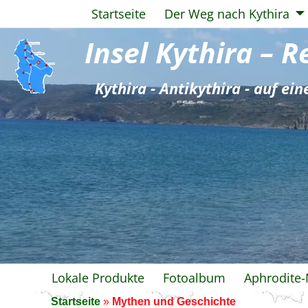
Startseite
Der Weg nach Kythira
Insel Kythira – 
Kythira - Antikythira - auf ein
Lokale Produkte
Fotoalbum
Aphrodite
Startseite
»
Mythen und Geschichte