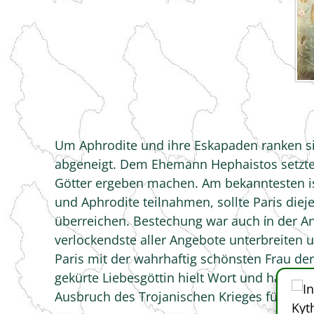
Um Aphrodite und ihre Eskapaden ranken sic
abgeneigt. Dem Ehemann Hephaistos setzte s
Götter ergeben machen. Am bekanntesten ist
und Aphrodite teilnahmen, sollte Paris diej
überreichen. Bestechung war auch ίn der An
verlockendste aller Angebote unterbreiten 
Paris mit der wahrhaftig schönsten Frau de
gekürte Liebesgöttin hielt Wort und half Pa
Ausbruch des Trojanischen Krieges führte.