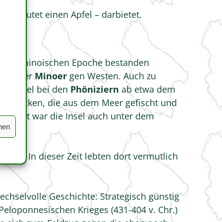
 vernutet einen Apfel – darbietet.
end der minoischen Epoche bestanden
eweg der
Minoer
gen Westen. Auch zu
die Insel bei den
Phöniziern
ab etwa dem
urschnecken, die aus dem Meer gefischt und
er Zeit war die Insel auch unter dem
hen
astro
. In dieser Zeit lebten dort vermutlich
echselvolle Geschichte: Strategisch günstig
eloponnesischen Krieges (431-404 v. Chr.)