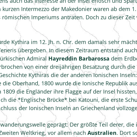
ns auch das Interesse an der Insel erlosch und Spar
kurzen Intermezzo der Makedonier waren ab dem 1. J
es römischen Imperiums antraten. Doch zu dieser Zeit 
rde Kythira im 12. Jh. n. Chr. dem damals sehr mäch
e Veneris übergeben. Ιn diesem Zeitraum entstand au
türkischen Admiral
Hayreddin Barbarossa
dem Erdbo
erbrochen von einer dreijährigen Besatzung durch die
 Geschichte Kythiras die der anderen Ionischen Inseln
te die Oberhand, 1800 wurde die Ionische Republik au
1809 die Engländer ihre Flagge auf der Insel hissten,
ich die *Englische Brϋcke* bei Katouni, die erste Sc
schluss der Ionischen Inseln an Griechenland vollzog
uswanderungswelle geprägt: Der größte Teil derer, die
weiten Weltkrieg, vor allem nach
Australien
. Dort 