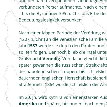
und der damit verbundenen Niederlage Athe
verbündeten Perser aufmachte. Nach einem 
– bis die Byzantiner 395 n. Chr. das Erbe d
Bedeutungslosigkeit versunken.
Nach einer langen Periode der Verödung wu
(1207 n. Chr.) an die venezianische Famili
Jahr
1537
wurde sie durch den Piraten und 
sollten folgen. Dennoch blieb die Insel unt
Großmacht
Venedig
. Von da an gleicht die
später gewannen die russischen. Streitkräf
der napoleonischen Truppen, bis schließlich 
dauernden englischen Herrschaft ist sicherl
Straßennetz. 1864 wurde schließlich der An
Im 20. Jh. wird Kythira von einer starken A
Amerika
und später, besonders nach dem Z