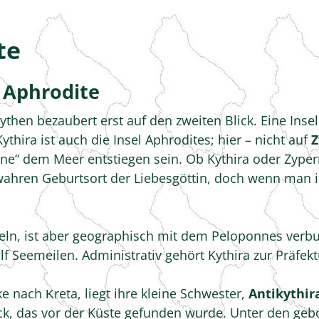
te
r Aphrodite
then bezaubert erst auf den zweiten Blick. Eine Inse
ythira ist auch die Insel Aphrodites; hier – nicht auf
Z
e“ dem Meer entstiegen sein. Ob Kythira oder Zypern
 wahren Geburtsort der Liebesgöttin, doch wenn man 
seln, ist aber geographisch mit dem Peloponnes verbu
 Seemeilen. Administrativ gehört Kythira zur Präfektu
ke nach Κreta, liegt ihre kleine Schwester,
Antikythir
ack, das vor der Küste gefunden wurde. Unter den geb