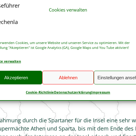
rodite mit ausgestreckter Hand einen Gegenstand – man
Cookies verwalten
er Insel bereits im 3. Jahrtausend v. Chr. hin. Währ
erwenden Cookies, um unsere Website und unseren Service zu optimieren. Mit der
vermutlich war die Insel Zwischenstation auf dem Se
llung "Akzeptieren" ist Google Analytics (GA), Google Maps und You Tube aktiviert!
k ihrer günstigen Lage zwischen Ost und West genoß 
te verwalten
uletzt auch wegen den hier reichlich vorhandenen Purp
nfärben der Königsgewänder) benutzt wurden. Zu dies
Akzeptieren
Ablehnen
Einstellungen anse
ekannt.
Cookie-Richtlinie
Datenschutzerklärung
Impressum
nd sich von etwa 600 v. Chr. bis 100 n. Chr. in
Paleok
nahmung durch die Spartaner für die Insel eine sehr w
upermächte Athen und Sparta, bis mit dem Ende des P