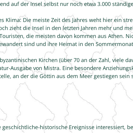
rend auf der Insel selbst nur noch etwa 3.000 ständ
s Klima: Die meiste Zeit des Jahres weht hier ein st
ch zieht die Insel in den letzten Jahren mehr und m
Touristen, die meisten davon kommen aus Athen. Nich
usgewandert sind und ihre Heimat in den Sommermona
n byzantinischen Kirchen (über 70 an der Zahl, viele da
iatur-Ausgabe νοn Mistra. Eine besondere Anziehungsk
telle, an der die Göttin aus dem Meer gestiegen sein s
 geschichtliche-historische Ereignisse interessiert, 