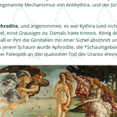
ogenannte Mechanismus von Antikythira, und der Jüng
phrodite
, und angenommen, es war Kythira (und nicht
nsel, einst Grausiges zu: Damals hatte Κronos, König d
aß er ihm die Genitalien mit einer Sichel abschnitt un
s jenem Schaum wurde Aphrodite, die *Schaumgebor
 bei Paleopoli an den qualvollen Tod des Uranos erin