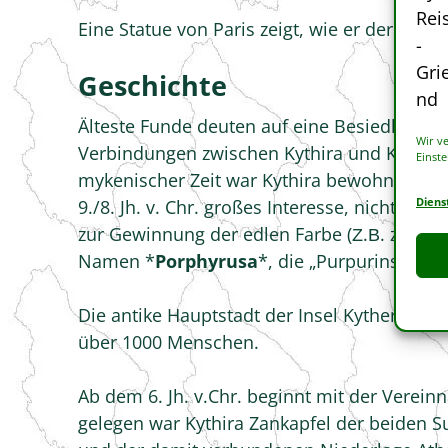
Eine Statue von Paris zeigt, wie er der Aph
Geschichte
Älteste Funde deuten auf eine Besiedlung d
Wir v
Verbindungen zwischen Kythira und Kreta, 
Einste
mykenischer Zeit war Kythira bewohnt. Dan
Diens
9./8. Jh. v. Chr. großes Interesse, nicht z
zur Gewinnung der edlen Farbe (Ζ.Β. zum Ei
Namen *
Porphyrusa
*, die „Purpurinsel“, b
Die antike Hauptstadt der Insel Kythera befa
über 1000 Menschen.
Ab dem 6. Jh. v.Chr. beginnt mit der Verein
gelegen war Kythira Zankapfel der beiden S