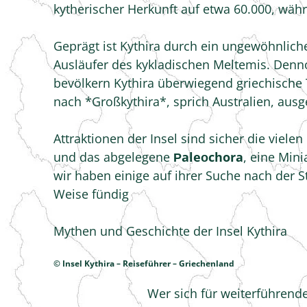
kytherischer Herkunft auf etwa 60.000, wäh
Geprägt ist Kythira durch ein ungewöhnliche
Ausläufer des kykladischen Meltemis. Denno
bevölkern Kythira überwiegend griechische 
nach *Großkythira*, sprich Australien, a
Attraktionen der Insel sind sicher die viele
und das abgelegene
Ρaleοchora
, eine Min
wir haben einige auf ihrer Suche nach der S
Weise fündig
Mythen und Geschichte der Insel Kythira
© Insel Kythira – Reiseführer – Griechenland
Wer sich für weiterführende