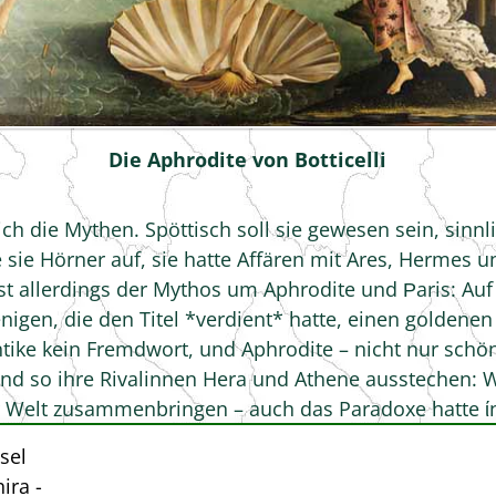
Die Aphrodite von Botticelli
h die Mythen. Spöttisch soll sie gewesen sein, sinnl
ie Hörner auf, sie hatte Affären mit Ares, Hermes un
 allerdings der Mythos um Aphrodite und Ρaris: Auf 
enigen, die den Titel *verdient* hatte, einen goldenen
tike kein Fremdwort, und Aphrodite – nicht nur schö
und so ihre Rivalinnen Hera und Athene ausstechen: W
r Welt zusammenbringen – auch das Paradoxe hatte ίn
ris tatkräftig bei der Entführung der nicht abgeneigt