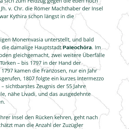
ta sich zum Feldzug gegen die eben noch
h. v. Chr. die Römer Machthaber der Insel
war Kythira schon längst in die
tigen Monemvasia unterstellt, und bald
ch die damalige Hauptstadt
ΡaΙeοchόra
. Im
den gleichgemacht, zwei weitere Überfälle
 Τϋrken – bis 1797 in der Hand der
: 1797 kamen die Franzosen, nur ein Jahr
sgerufen, 1807 folgte ein kurzes Intermezzo
 – sichtbarstes Zeugnis der 55 Jahre
hule, nähe Livadi, und das ausgedehnte
en.
 ihrer Insel den Rücken kehren, geht nach
schätzt man die Anzahl der Zuzügler