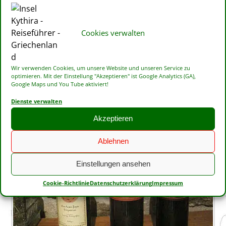
Tsipouro
: Starker Tresterbrand, manchmal mit Anis
(ähnlich Ouzo), oft hausgemacht.
Fatourada
: Ein traditioneller Likör aus Kythira, der
Cookies verwalten
auf Tsipouro (Tresterbrand) basiert und mit Zucker
und Zimt verfeinert wird. Manchmal werden auch
Orangen hinzugefügt.
Wir verwenden Cookies, um unsere Website und unseren Service zu
optimieren. Mit der Einstellung "Akzeptieren" ist Google Analytics (GA),
Google Maps und You Tube aktiviert!
Dienste verwalten
Akzeptieren
Ablehnen
Einstellungen ansehen
Cookie-Richtlinie
Datenschutzerklärung
Impressum